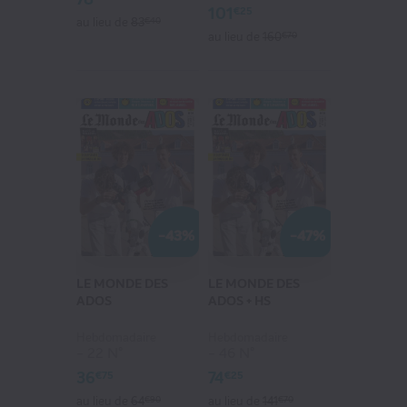
101
€25
au lieu de
83
€40
au lieu de
160
€70
-43%
-47%
LE MONDE DES
LE MONDE DES
ADOS
ADOS + HS
Hebdomadaire
Hebdomadaire
22 N°
46 N°
36
74
€75
€25
au lieu de
64
€90
au lieu de
141
€70