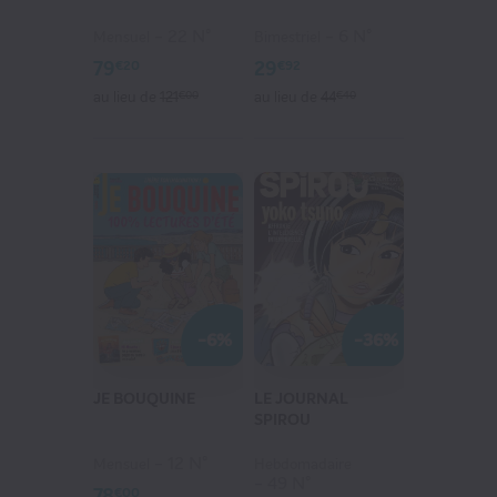
22 N°
6 N°
Mensuel
Bimestriel
79
29
€20
€92
au lieu de
121
€00
au lieu de
44
€40
MILLE ET UNE HISTOIRES
50
€25
au lieu de
71
€40
VOIR MON PANIER
-6%
-36%
CONTINUER MES ACHATS
JE BOUQUINE
LE JOURNAL
SPIROU
12 N°
Mensuel
Hebdomadaire
49 N°
78
€00