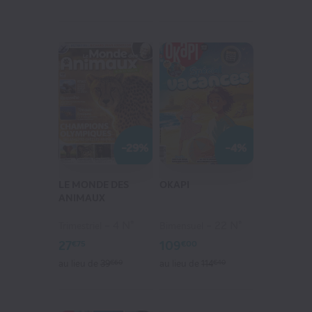
-29%
-4%
LE MONDE DES
OKAPI
ANIMAUX
4 N°
22 N°
Trimestriel
Bimensuel
27
109
€75
€00
au lieu de
39
€60
au lieu de
114
€40