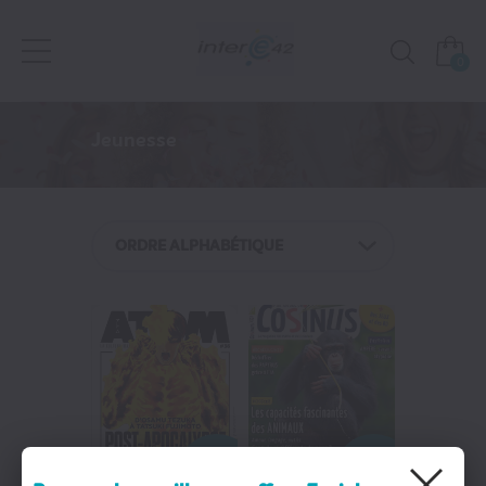
0
Presse
Jeunesse
NOS FAVORIS
Jeunesse
ORDRE ALPHABÉTIQUE
Féminins / Santé
Loisirs / Culture
Actualité
TV / Vie Pratique
-33%
-40%