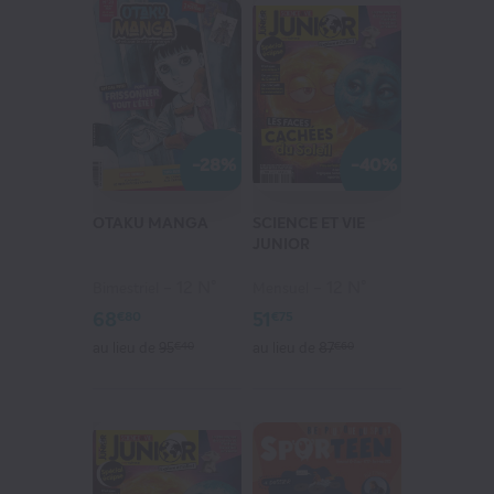
-28%
-40%
OTAKU MANGA
SCIENCE ET VIE
JUNIOR
12 N°
12 N°
Bimestriel
Mensuel
68
51
€80
€75
au lieu de
95
€40
au lieu de
87
€60