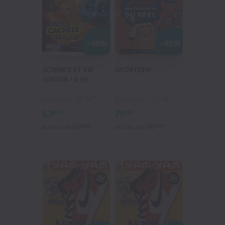
-48%
-40%
SCIENCE ET VIE
SPORTEEN
JUNIOR + 6 HS
18 N°
12 N°
Mensuel
Bimestriel
63
71
€75
€25
au lieu de
123
€30
au lieu de
120
€00