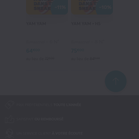
-11%
-10%
YAM YAM
YAM YAM + HS
6 N°
8 N°
Bimestriel
Bimestriel
64
75
€00
€00
au lieu de
72
€00
au lieu de
84
€00
PRIX PRÉFÉRENTIELS
TOUTE L'ANNÉE
SATISFAIT
OU REMBOURSÉ
UN SERVICE CLIENT
À VOTRE ÉCOUTE