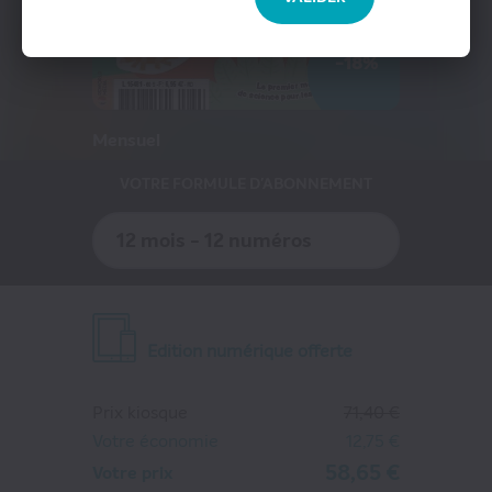
Presse Professionnelle
eZily - Votre Kiosque numérique
-18%
Coffrets et cartes cadeaux magazines
Mensuel
VOTRE FORMULE D'ABONNEMENT
12 mois - 12 numéros
Edition numérique offerte
Prix kiosque
71,40 €
Votre économie
12,75 €
58,65 €
Votre prix
MON PETIT SCIENCE ET VIE AVEC NANO