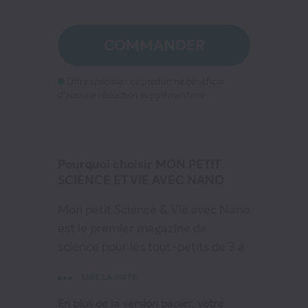
58
€65
au lieu de
71
€40
COMMANDER
Offre spéciale : ce produit ne bénéficie
VOIR MON PANIER
d'aucune réduction supplémentaire
CONTINUER MES ACHATS
Pourquoi choisir MON PETIT
SCIENCE ET VIE AVEC NANO
Mon petit Science & Vie avec Nano
est le premier magazine de
science pour les tout-petits de 3 à
6 ans.
LIRE LA SUITE
Rejoignez Nano le robot et ses
amis dans leurs aventures qui
En plus de la version papier, votre