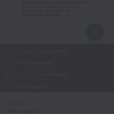
abonnement vous donne accès à la
aideront les petits à comprendre le
version pdf de votre titre sur
smartphone et tablette via
monde qui les entoure en
l'application Zineway
s'amusant.
Expériences rigolotes, secrets
scientifiques, observation des
animaux sont au programme avec
des BD, des coloriages et 2
PRIX PRÉFÉRENTIELS
TOUTE L'ANNÉE
planches d'autocollants !
SATISFAIT
OU REMBOURSÉ
UN SERVICE CLIENT
À VOTRE ÉCOUTE
PAIEMENT
SÉCURISÉ
A propos
Qui sommes-nous ?
Mentions légales