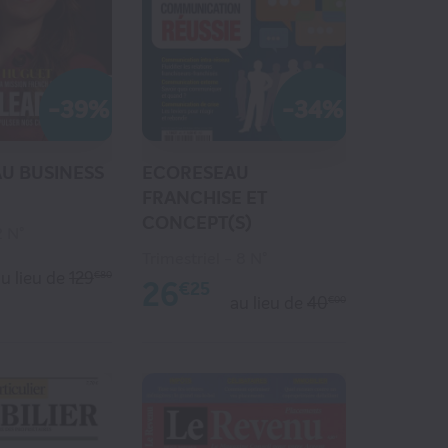
-39%
-34%
U BUSINESS
ECORESEAU
FRANCHISE ET
CONCEPT(S)
2 N°
Trimestriel
8 N°
u lieu de
129
€80
26
€25
au lieu de
40
€00