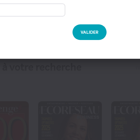
S CATÉGORIES
ACTUALITÉS
ECONOMIE / FI
VOIR 
48
€75
 lieu de
70
€80
CONTINUE
VALIDER
à votre recherche
TR