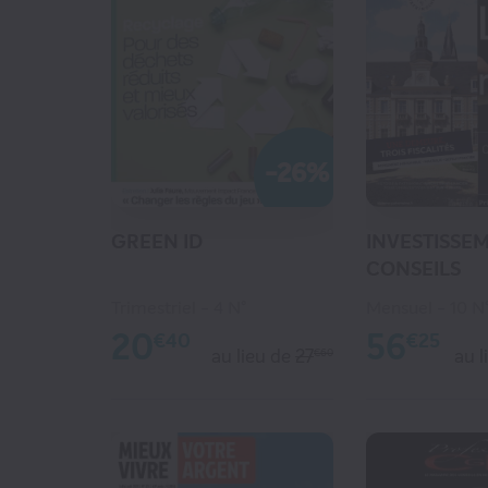
-26%
GREEN ID
INVESTISSE
CONSEILS
Trimestriel
4 N°
Mensuel
10 N
20
56
€40
€25
au lieu de
27
au l
€60