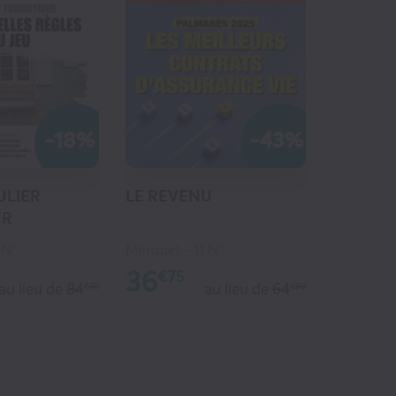
-18%
-43%
ULIER
LE REVENU
ER
 N°
Mensuel
11 N°
36
€75
au lieu de
84
au lieu de
64
€70
€90