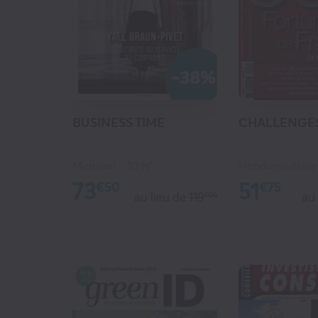
-38%
BUSINESS TIME
CHALLENGE
Mensuel
10 N°
Hebdomadaire
73
51
€50
€75
au lieu de
119
au
€00