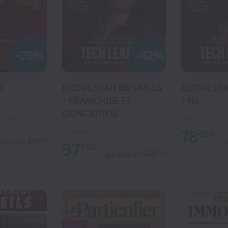
-75%
-42%
S
ECORESEAU BUSINESS
ECORESEA
+ FRANCHISE ET
+ HS
CONCEPT(S)
44 N°
Mensuel
2
Mensuel
30 N°
78
€67
 lieu de
211
a
€20
97
€50
au lieu de
169
€80