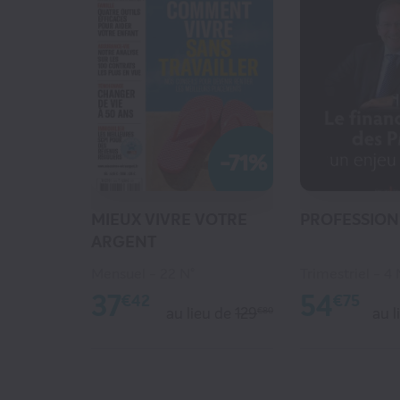
-71%
MIEUX VIVRE VOTRE
PROFESSION
ARGENT
Mensuel
22 N°
Trimestriel
4 
37
54
€42
€75
au lieu de
129
au l
€80