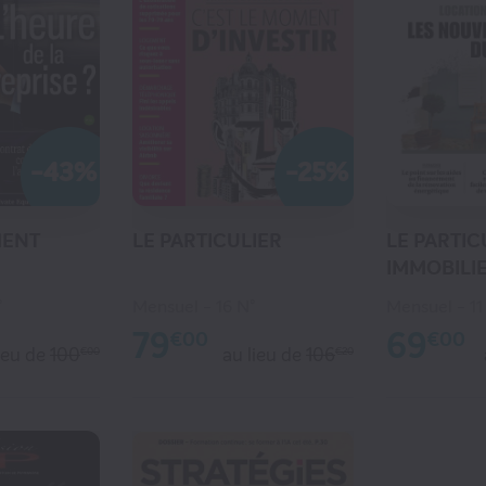
-43%
-25%
MENT
LE PARTICULIER
LE PARTIC
IMMOBILI
°
Mensuel
16 N°
Mensuel
11
79
69
€00
€00
ieu de
100
au lieu de
106
€00
€20