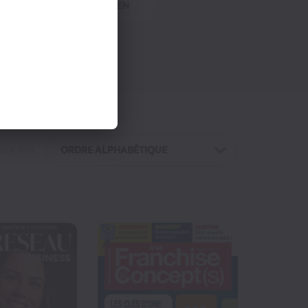
NANCE
QUOTIDIEN
MON PANIER
R MES ACHATS
IER PAR
ORDRE ALPHABÉTIQUE