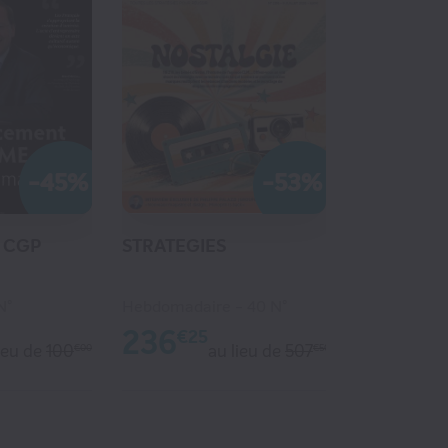
-45%
-53%
 CGP
STRATEGIES
N°
Hebdomadaire
40 N°
236
€25
ieu de
100
au lieu de
507
€00
€50