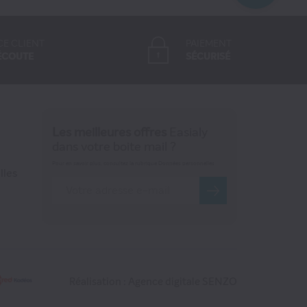
CE CLIENT
PAIEMENT
ÉCOUTE
SÉCURISÉ
Les meilleures offres
Easialy
dans votre boite mail ?
Pour en savoir plus, consultez la rubrique Données personnelles
lles
Réalisation : Agence digitale SENZO