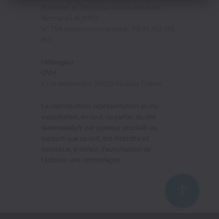
Presse Professionnelle
Président et Directeur de la publication :
Bertrand LAURIOZ
eZily - Votre Kiosque numérique
N° TVA intracommunautaire : FR 91 393 376
801
Coffrets et cartes cadeaux magazines
Hébergeur :
OVH
2 rue Kellermann 59100 Roubaix France
La reproduction, représentation et/ou
exploitation, en tout ou partie, du site
www.easialy.fr, par quelque procédé ou
support que ce soit, est interdite et
constitue, à défaut d’autorisation de
l'éditeur, une contrefaçon.