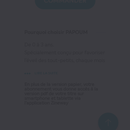
COMMANDER
VOIR MON PANIER
CONTINUER MES ACHATS
Pourquoi choisir PAPOUM
De 0 à 3 ans.
Spécialement conçu pour favoriser
l'éveil des tout-petits, chaque mois
Papoum accompagne les enfants
LIRE LA SUITE
dans leur développement, à
travers des jeux, des imagiers et
En plus de la version papier, votre
abonnement vous donne accès à la
des histoires de héros qui leur
version pdf de votre titre sur
smartphone et tablette via
ressemblent (Juju et Petit Chat
l'application Zineway
Bleu...). Nouveau : l'histoire avec
un héros célèbre (Trotro, Emilie,
Ploum) et le cahier parents.