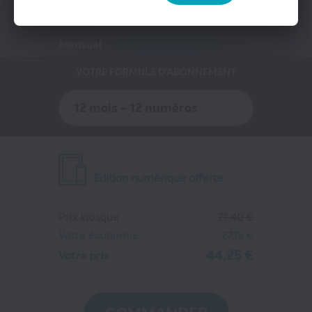
Presse Professionnelle
FEUILLETER
eZily - Votre Kiosque numérique
Mensuel
Coffrets et cartes cadeaux magazines
VOTRE FORMULE D'ABONNEMENT
12 mois - 12 numéros
Edition numérique offerte
Prix kiosque
71,40 €
PAPOUM
Votre économie
27,15 €
44
€25
44,25 €
Votre prix
au lieu de
71
€40