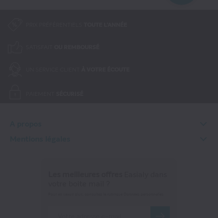
PRIX PRÉFÉRENTIELS
TOUTE L'ANNÉE
SATISFAIT
OU REMBOURSÉ
UN SERVICE CLIENT
À VOTRE ÉCOUTE
PAIEMENT
SÉCURISÉ
A propos
Qui sommes-nous ?
Mentions légales
FAQ
Informations légales
Contactez-nous
Conditions Générales
Rétractation en ligne
Les meilleures offres
Easialy dans
Politique de données personnelles
votre boite mail ?
Politique de cookies
Pour en savoir plus, consultez la rubrique Données personnelles
Gérer les cookies