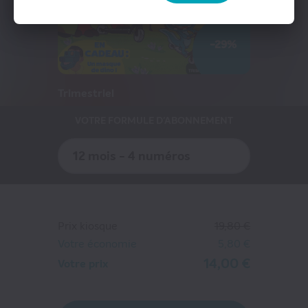
Presse Professionnelle
eZily - Votre Kiosque numérique
-29%
Coffrets et cartes cadeaux magazines
Trimestriel
VOTRE FORMULE D'ABONNEMENT
12 mois - 4 numéros
Prix kiosque
19,80 €
Votre économie
5,80 €
14,00 €
Votre prix