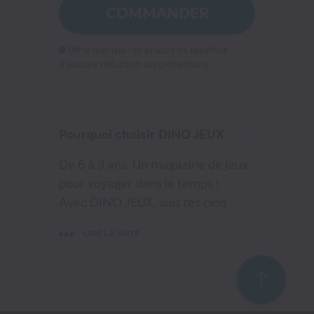
COMMANDER
DINO JEUX
14
€00
Offre spéciale : ce produit ne bénéficie
au lieu de
19
€80
d'aucune réduction supplémentaire
VOIR MON PANIER
Pourquoi choisir DINO JEUX
CONTINUER MES ACHATS
De 6 à 9 ans. Un magazine de jeux
pour voyager dans le temps !
Avec DINO JEUX, suis tes cinq
nouveaux amis dans leurs
LIRE LA SUITE
aventures passionnantes et
amusantes. Aide-les à résoudre les
labyrinthes, les mots mêlés et plein
d'autres super jeux, et apprends