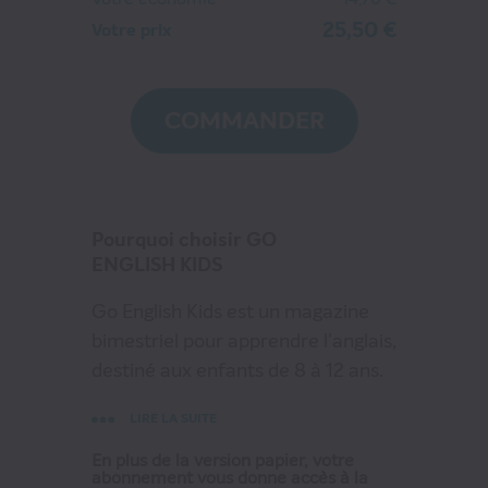
25,50 €
Votre prix
GO ENGLISH KIDS
25
€50
au lieu de
40
€20
COMMANDER
VOIR MON PANIER
Pourquoi choisir GO
CONTINUER MES ACHATS
ENGLISH KIDS
Go English Kids est un magazine
bimestriel pour apprendre l'anglais,
destiné aux enfants de 8 à 12 ans.
Il complète la gamme Go English
LIRE LA SUITE
J'APPRENDS L'ANGLAIS, ENGLISH
NOW, GO ENGLISH. Basé sur le
En plus de la version papier, votre
abonnement vous donne accès à la
programme officiel de l'éducation