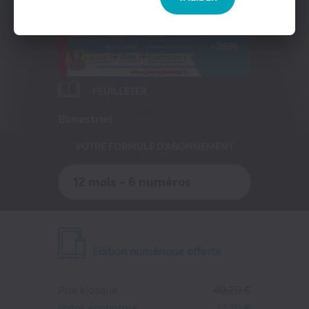
Presse Professionnelle
eZily - Votre Kiosque numérique
-36%
Coffrets et cartes cadeaux magazines
FEUILLETER
Bimestriel
VOTRE FORMULE D'ABONNEMENT
12 mois - 6 numéros
Edition numérique offerte
Prix kiosque
40,20 €
Votre économie
14,70 €