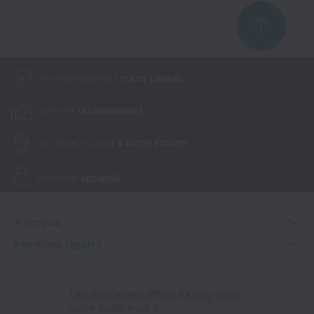
PRIX PRÉFÉRENTIELS
TOUTE L'ANNÉE
SATISFAIT
OU REMBOURSÉ
UN SERVICE CLIENT
À VOTRE ÉCOUTE
PAIEMENT
SÉCURISÉ
A propos
Qui sommes-nous ?
Mentions légales
FAQ
Informations légales
Contactez-nous
Conditions Générales
Rétractation en ligne
Les meilleures offres
Easialy dans
Politique de données personnelles
votre boite mail ?