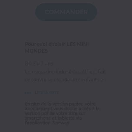
44
€92
COMMANDER
au lieu de
94
€80
VOIR MON PANIER
Pourquoi choisir LES MINI
CONTINUER MES ACHATS
MONDES
De 3 à 7 ans
Le magazine ludo-éducatif qui fait
découvrir le monde aux enfants en
s'amusant !
LIRE LA SUITE
Fini les histoires de princesses, de
policiers ou de super héros...Sacha
En plus de la version papier, votre
abonnement vous donne accès à la
et Oscar, nos petits héros, font
version pdf de votre titre sur
smartphone et tablette via
découvrir le monde à vos enfants à
l'application Zineway
bord d'un super van !