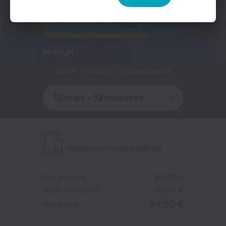
Presse Professionnelle
-52%
eZily - Votre Kiosque numérique
Coffrets et cartes cadeaux magazines
Mensuel
VOTRE FORMULE D'ABONNEMENT
12 mois - 12 numéros
Edition numérique offerte
Prix kiosque
94,80 €
Votre économie
49,88 €
44,92 €
Votre prix
LES MINI MONDES