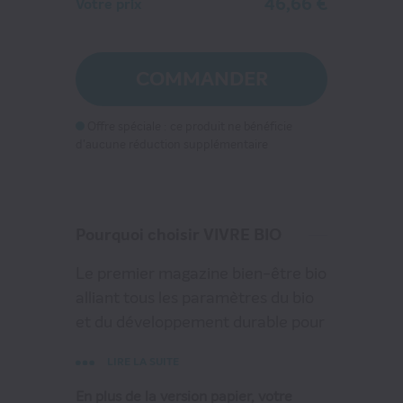
46,66 €
Votre prix
VIVRE BIO
46
€66
COMMANDER
au lieu de
69
€60
Offre spéciale : ce produit ne bénéficie
d'aucune réduction supplémentaire
VOIR MON PANIER
CONTINUER MES ACHATS
Pourquoi choisir VIVRE BIO
Le premier magazine bien-être bio
alliant tous les paramètres du bio
et du développement durable pour
la santé, l'alimentation et
LIRE LA SUITE
l'habitation.
En plus de la version papier, votre