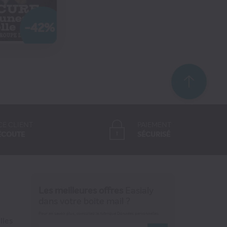
-42%
MANDER
CE CLIENT
PAIEMENT
ÉCOUTE
SÉCURISÉ
Les meilleures offres
Easialy
dans votre boite mail ?
Pour en savoir plus, consultez la rubrique Données personnelles
lles