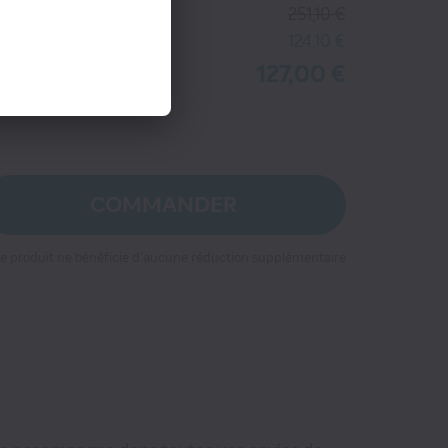
ix kiosque
251,10 €
tre économie
124,10 €
127,00 €
tre prix
COMMANDER
e produit ne bénéficie d'aucune réduction supplémentaire
-42%
4
€25
 lieu de
129
€00