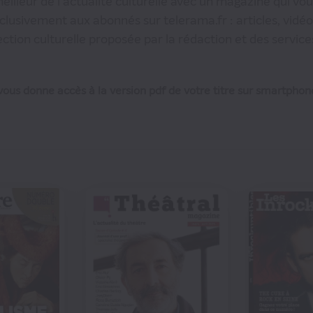
eilleur de l'actualité culturelle avec un magazine qui v
usivement aux abonnés sur telerama.fr : articles, vidéos,
ction culturelle proposée par la rédaction et des service
ous donne accès à la version pdf de votre titre sur smartphone
dont 1 N° double
dont 2 N° doubles
€20
€25
€42
76
00
€90
129
41
€00