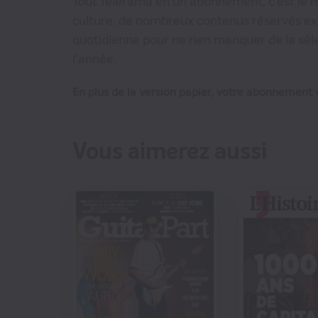
Tout Télérama en un abonnement, c'est le m
culture, de nombreux contenus réservés excl
quotidienne pour ne rien manquer de la séle
l'année.
En plus de la version papier, votre abonnement v
Vous aimerez aussi
€00
102
€