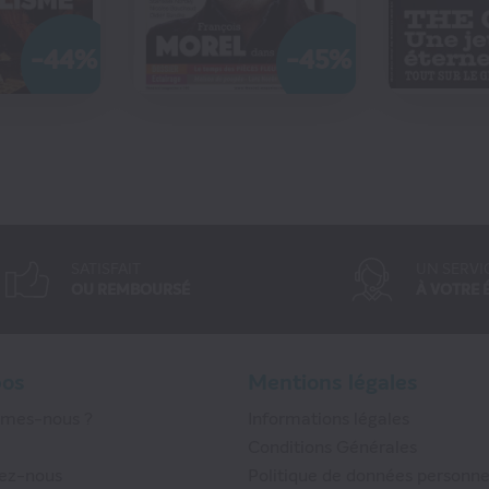
-44%
-45%
MMANDER
COMMANDER
COMMANDER
COM
SATISFAIT
UN SERVI
OU REMBOURSÉ
À VOTRE 
pos
Mentions légales
mmes-nous ?
Informations légales
Conditions Générales
ez-nous
Politique de données personne