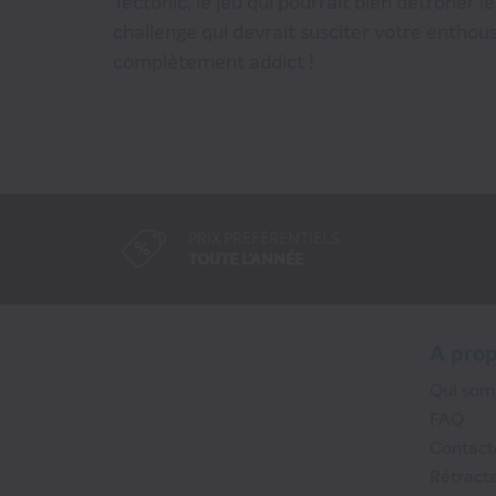
Tectonic, le jeu qui pourrait bien détrôner
challenge qui devrait susciter votre enthou
complètement addict !
PRIX PRÉFÉRENTIELS
TOUTE L'ANNÉE
A pro
Qui so
FAQ
Contact
Rétracta