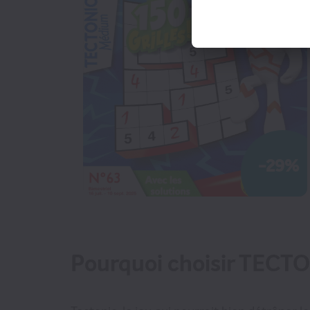
Presse Professionnelle
eZily - Votre Kiosque
numérique
Coffrets et cartes cadeaux
magazines
TOUS LES MAGAZINES
-29%
Pourquoi choisir TEC