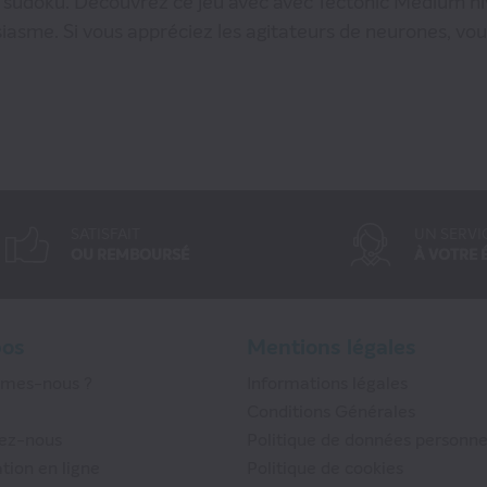
 le sudoku. Découvrez ce jeu avec avec Tectonic Médium 
siasme. Si vous appréciez les agitateurs de neurones, vou
SATISFAIT
UN SERVI
OU REMBOURSÉ
À VOTRE 
pos
Mentions légales
mmes-nous ?
Informations légales
Conditions Générales
ez-nous
Politique de données personne
tion en ligne
Politique de cookies