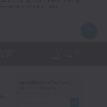
niveau 2 à 5 de Sport Cérébral®. Un nouveau
s deviendrez vite adepte, voire
CE CLIENT
PAIEMENT
ÉCOUTE
SÉCURISÉ
Les meilleures offres
Easialy
dans votre boite mail ?
Pour en savoir plus, consultez la rubrique Données personnelles
lles