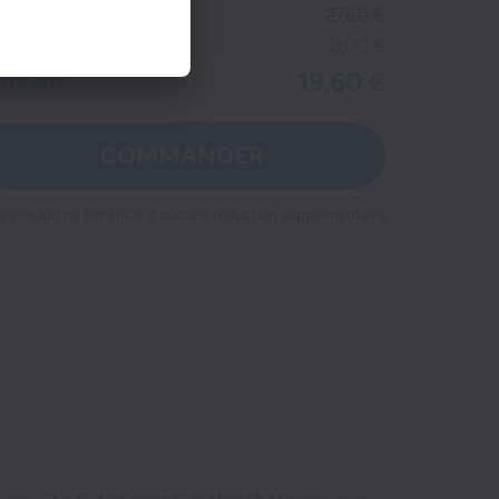
ix kiosque
27,60 €
tre économie
8,00 €
19,60 €
tre prix
COMMANDER
 ce produit ne bénéficie d'aucune réduction supplémentaire