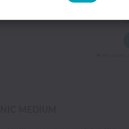
Pr
Vo
Vo
Offre spéciale :
TONIC MEDIUM