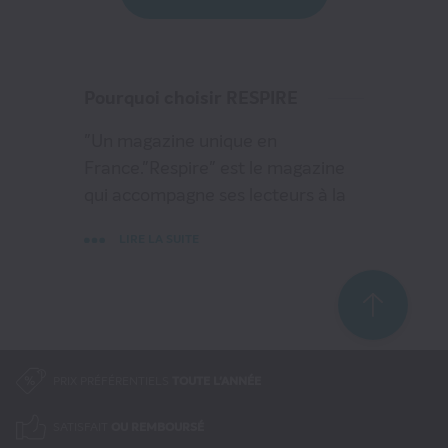
33
au lieu de
47
€40
Pourquoi choisir RESPIRE
VOIR MON PANIER
"Un magazine unique en
CONTINUER MES ACHATS
France."Respire" est le magazine
qui accompagne ses lecteurs à la
découverte de leur moi
LIRE LA SUITE
véritable,de leur vraie nature."
PRIX PRÉFÉRENTIELS
TOUTE L'ANNÉE
SATISFAIT
OU REMBOURSÉ