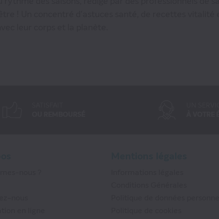
u rythme des saisons, rédigé par des professionnels de san
-être ! Un concentré d'astuces santé, de recettes vitalité 
vec leur corps et la planète.
SATISFAIT
UN SERVI
OU REMBOURSÉ
À VOTRE 
pos
Mentions légales
mmes-nous ?
Informations légales
Conditions Générales
ez-nous
Politique de données personne
tion en ligne
Politique de cookies