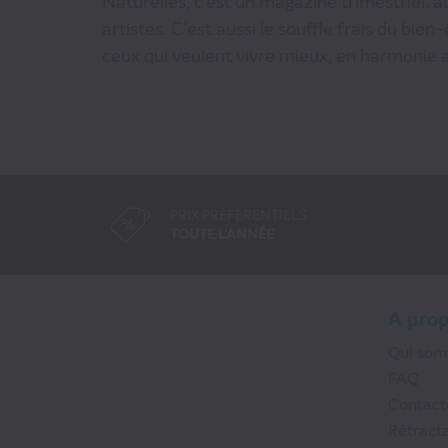
Naturelles, c'est un magazine trimestriel, a
artistes. C'est aussi le souffle frais du bien
ceux qui veulent vivre mieux, en harmonie a
PRIX PRÉFÉRENTIELS
TOUTE L'ANNÉE
A pro
Qui so
FAQ
Contact
Rétracta