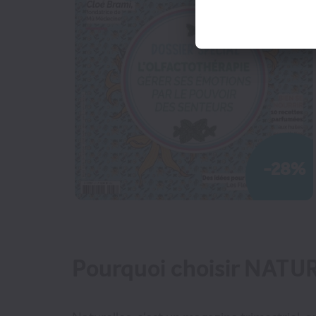
Presse Professionnelle
eZily - Votre Kiosque
numérique
Coffrets et cartes cadeaux
magazines
TOUS LES MAGAZINES
-28%
Pourquoi choisir NAT