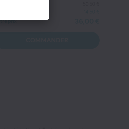
ix kiosque
50,50 €
tre économie
14,50 €
36,00 €
tre prix
COMMANDER