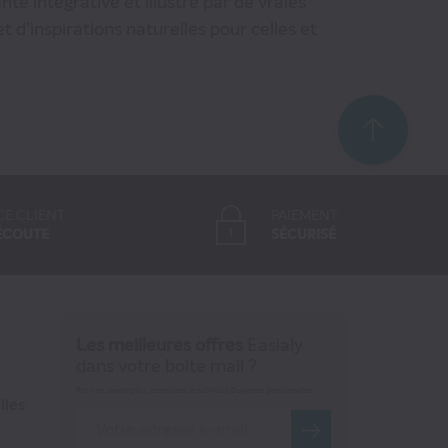
té intégrative et illustré par de vraies
et d'inspirations naturelles pour celles et
CE CLIENT
PAIEMENT
ÉCOUTE
SÉCURISÉ
Les meilleures offres
Easialy
dans votre boite mail ?
Pour en savoir plus, consultez la rubrique Données personnelles
lles