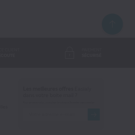
CE CLIENT
PAIEMENT
ÉCOUTE
SÉCURISÉ
Les meilleures offres
Easialy
dans votre boite mail ?
Pour en savoir plus, consultez la rubrique Données personnelles
lles