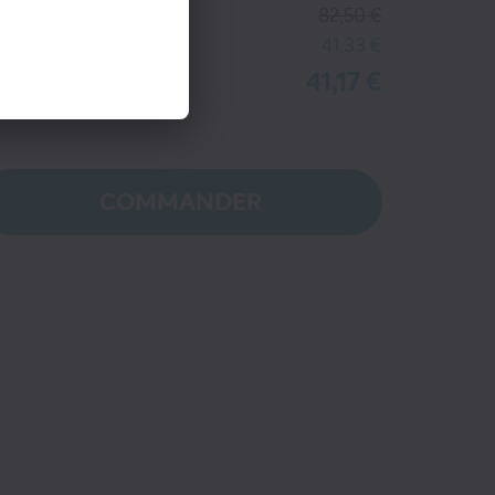
ACHATS
ix kiosque
82,50 €
tre économie
41,33 €
41,17 €
tre prix
COMMANDER