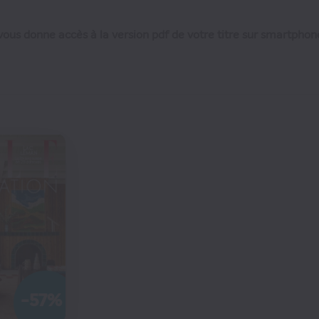
ous donne accès à la version pdf de votre titre sur smartphone
dont 1 N° hors série
€42
88
80
€60
-57%
MMANDER
COMMANDER