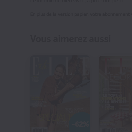
Le kit chic du bien vivre, à prix tout petit.
En plus de la version papier, votre abonnement v
Vous aimerez aussi
€17
150
€
-62%
CO