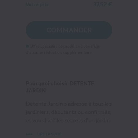
37,52 €
Votre prix
DETENTE JARDIN
37
€52
au lieu de
71
€00
COMMANDER
VOIR MON PANIER
Offre spéciale : ce produit ne bénéficie
d'aucune réduction supplémentaire
CONTINUER MES ACHATS
Pourquoi choisir DETENTE
JARDIN
Détente Jardin s'adresse à tous les
jardiniers, débutants ou confirmés,
et vous livre les secrets d'un jardin
généreux, convivial et 100%
LIRE LA SUITE
naturel. Conseils de pro, fiches