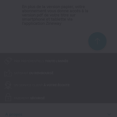
pratiques, pas à pas, travaux de
En plus de la version papier, votre
abonnement vous donne accès à la
saison... découvrez toutes les infos
version pdf de votre titre sur
smartphone et tablette via
pour jardiner en respectant la
l'application Zineway
nature et en optimisant vos
plantations ornementales et
potagères. Avantage abonnés : le
service Allô Conseils Jardin
disponible 7 / 7 et gratuitement,
PRIX PRÉFÉRENTIELS
TOUTE L'ANNÉE
pour poser toutes vos questions
sur le jardinage à nos spécialistes.
SATISFAIT
OU REMBOURSÉ
UN SERVICE CLIENT
À VOTRE ÉCOUTE
PAIEMENT
SÉCURISÉ
A propos