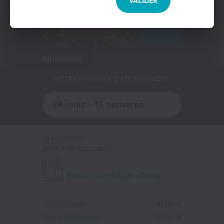
Presse Professionnelle
VALIDER
eZily - Votre Kiosque numérique
-47%
Coffrets et cartes cadeaux magazines
Bimestriel
VOTRE FORMULE D'ABONNEMENT
24 mois - 16 numéros
16 numéros
dont 4 N° hors série
Edition numérique offerte
Prix kiosque
71,00 €
Votre économie
33,48 €