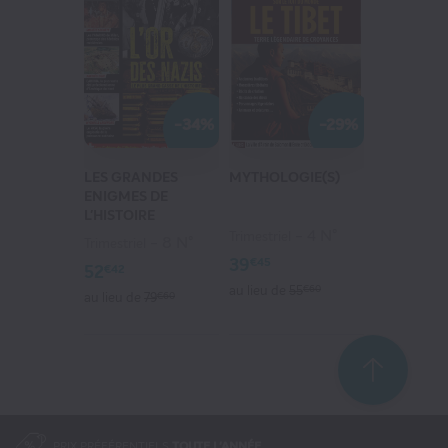
-34%
-29%
LES GRANDES
MYTHOLOGIE(S)
ENIGMES DE
L'HISTOIRE
4 N°
Trimestriel
8 N°
Trimestriel
39
€45
52
€42
au lieu de
55
€60
au lieu de
79
€60
PRIX PRÉFÉRENTIELS
TOUTE L'ANNÉE