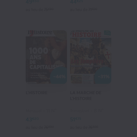
49
44
€50
€25
au lieu de
75
€90
au lieu de
71
€00
-44%
-31%
L'HISTOIRE
LA MARCHE DE
L'HISTOIRE
11 N°
8 N°
Mensuel
Trimestriel
43
51
€20
€75
au lieu de
76
€90
au lieu de
76
€00