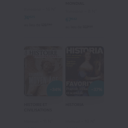
MONDIAL
16 N°
Bimestriel
8 N°
Trimestriel
74
€25
67
€42
au lieu de
126
€80
au lieu de
103
€20
L'AUTOMOBILE MAGAZINE
36
€75
au lieu de
81
€40
VOIR MON PANIER
-34%
-37%
CONTINUER MES ACHATS
HISTOIRE ET
HISTORIA
CIVILISATIONS
11 N°
10 N°
Mensuel
Mensuel