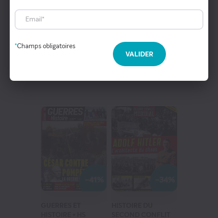
ARCHEOLOGIA
EGYPTE ANCIENNE
eZily - Votre Kiosque numérique
Coffrets et cartes cadeaux magazines
11 N°
8 N°
*
Champs obligatoires
Mensuel
Trimestriel
VALIDER
81
67
€60
€42
au lieu de
121
€00
au lieu de
103
€20
-41%
-34%
GUERRES ET
HISTOIRE DU
HISTOIRE + HS
SECOND CONFLIT