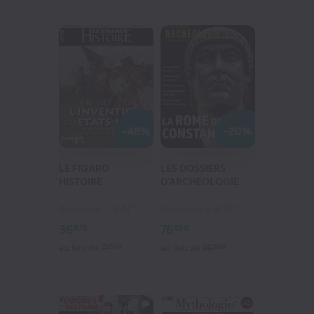
-48%
-20%
LE FIGARO
LES DOSSIERS
HISTOIRE
D'ARCHEOLOGIE
6 N°
8 N°
Bimestriel
Bimestriel
36
76
€75
€50
au lieu de
71
€40
au lieu de
96
€00