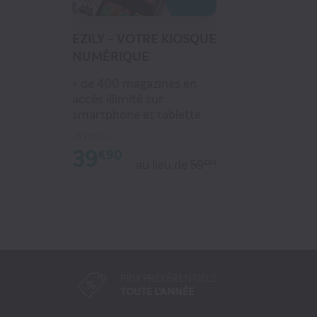
EZILY - VOTRE KIOSQUE
NUMÉRIQUE
+ de 400 magazines en
accès illimité sur
smartphone et tablette
6 mois
39
€90
au lieu de
59
€94
PRIX PRÉFÉRENTIELS
TOUTE L'ANNÉE