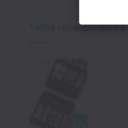
Presse Professionnelle
eZily - Votre Kiosque
numérique
1 offre
correspondant à 
Coffrets et cartes cadeaux
magazines
TOUS LES MAGAZINES
-33%