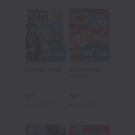
-27%
-5%
HISTOIRES VRAIES
I LOVE ENGLISH
FOR KIDS
12 N°
11 N°
Mensuel
Mensuel
51
72
€75
€00
au lieu de
71
€40
au lieu de
76
€45