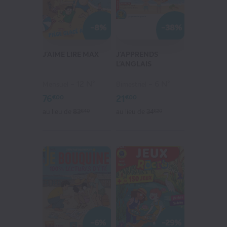
-8%
-38%
J'AIME LIRE MAX
J'APPRENDS
L'ANGLAIS
12 N°
6 N°
Mensuel
Bimestriel
76
21
€00
€00
au lieu de
83
€40
au lieu de
34
€20
-6%
-29%