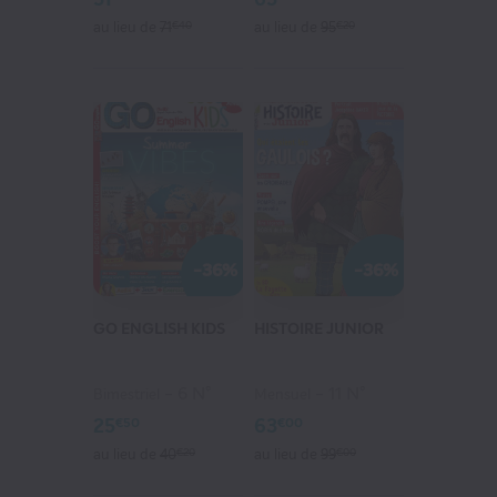
au lieu de
71
€40
au lieu de
95
€20
-36%
-36%
GO ENGLISH KIDS
HISTOIRE JUNIOR
6 N°
11 N°
Bimestriel
Mensuel
25
63
€50
€00
au lieu de
40
€20
au lieu de
99
€00