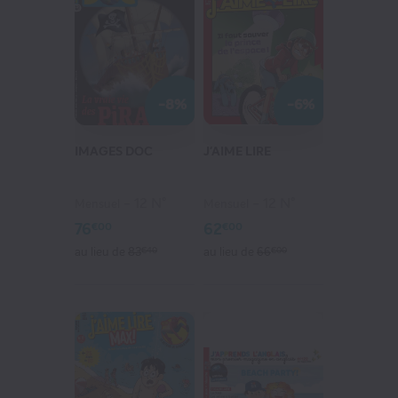
-8%
-6%
IMAGES DOC
J'AIME LIRE
12 N°
12 N°
Mensuel
Mensuel
76
62
€00
€00
au lieu de
83
€40
au lieu de
66
€00