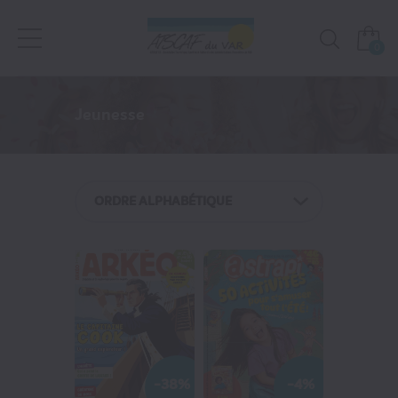
0
Presse
Jeunesse
NOS FAVORIS
Jeunesse
ORDRE ALPHABÉTIQUE
Féminins / Santé
Loisirs / Culture
Actualité
TV / Vie Pratique
-38%
-4%
Presse Professionnelle