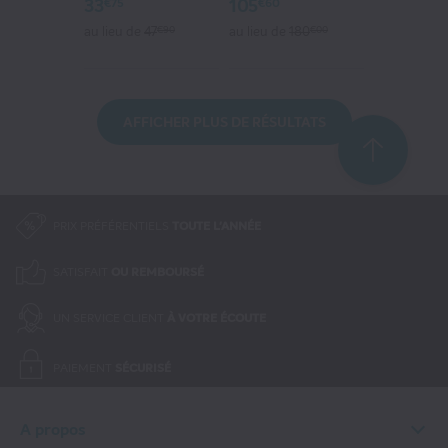
33
105
€75
€60
au lieu de
47
€90
au lieu de
180
€00
AFFICHER PLUS DE RÉSULTATS
PRIX PRÉFÉRENTIELS
TOUTE L'ANNÉE
SATISFAIT
OU REMBOURSÉ
UN SERVICE CLIENT
À VOTRE ÉCOUTE
PAIEMENT
SÉCURISÉ
A propos