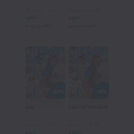
4 N°
4 N°
Trimestriel
Trimestriel
14
14
€00
€80
au lieu de
19
€80
au lieu de
20
€80
MILLE ET UNE HISTOIRES
50
€25
au lieu de
71
€40
-27%
-31%
VOIR MON PANIER
GIRL
GIRL + N° SPECIAUX
CONTINUER MES ACHATS
12 N°
16 N°
Mensuel
Mensuel
51
65
€75
€25