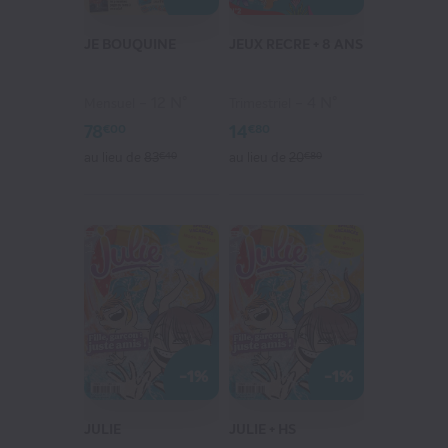
JE BOUQUINE
JEUX RECRE + 8 ANS
12 N°
4 N°
Mensuel
Trimestriel
78
14
€00
€80
au lieu de
83
€40
au lieu de
20
€80
-1%
-1%
JULIE
JULIE + HS