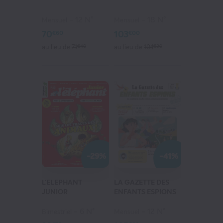
12 N°
18 N°
Mensuel
Mensuel
70
103
€60
€00
au lieu de
71
€40
au lieu de
104
€30
-29%
-41%
L'ELEPHANT
LA GAZETTE DES
JUNIOR
ENFANTS ESPIONS
6 N°
12 N°
Bimestriel
Mensuel