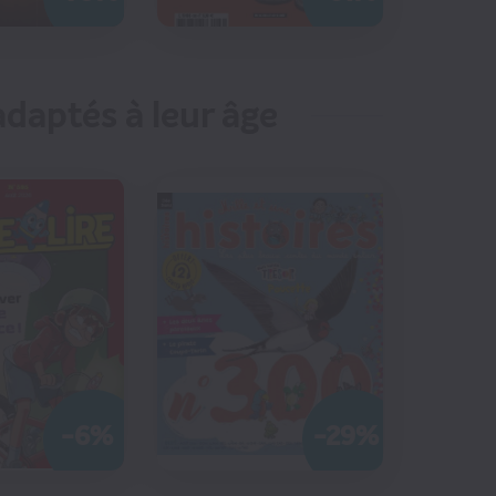
MANDER
COMMANDER
daptés à leur âge
4
€40
€40
-6%
-29%
MANDER
COMMANDER