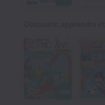
CO
Découvrir, apprendre et
€65
71
€40
-18%
CO