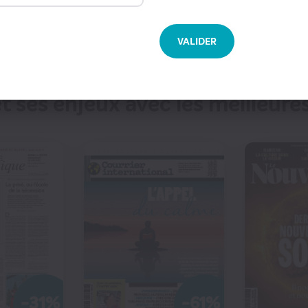
CONTINUER MES A
VALIDER
ses enjeux avec les meilleure
ie et 4 N°
dont 2 N° hors série + édition
numérique incluse
€25
€25
€75
€92
1
310
00
€30
70
7
€80
-31%
-61%