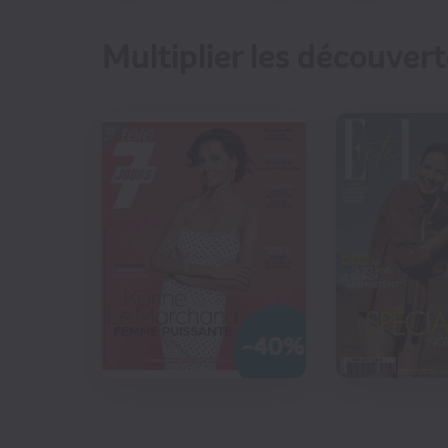
Multiplier les découver
€20
132
€
-40%
CO