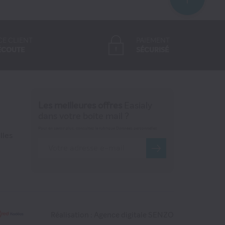
CE CLIENT
PAIEMENT
ÉCOUTE
SÉCURISÉ
Les meilleures offres
Easialy
dans votre boite mail ?
Pour en savoir plus, consultez la rubrique Données personnelles
lles
Réalisation : Agence digitale SENZO