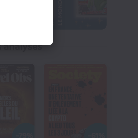
CHATS
s analyses
47
€50
8
€00
-79%
-61%