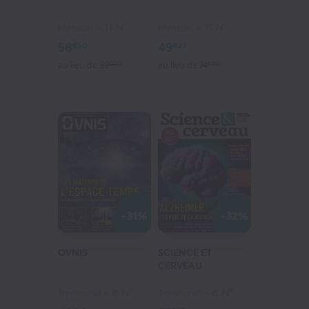
11 N°
11 N°
Mensuel
Mensuel
58
49
€50
€27
au lieu de
99
€00
au lieu de
74
€80
IT FOR BUSINESS
153
€15
au lieu de
280
€83
VOIR MON PANIER
-31%
-32%
CONTINUER MES ACHATS
OVNIS
SCIENCE ET
CERVEAU
8 N°
8 N°
Trimestriel
Trimestriel