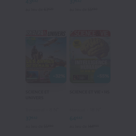
43
37
€42
€42
au lieu de
63
€20
au lieu de
55
€60
-32%
-55%
SCIENCE ET
SCIENCE ET VIE + HS
UNIVERS
8 N°
18 N°
Trimestriel
Mensuel
37
64
€42
€42
au lieu de
55
€60
au lieu de
144
€00