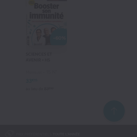
-60%
SCIENCES ET
AVENIR + HS
15 N°
Mensuel
33
€15
au lieu de
83
€10
PRIX PRÉFÉRENTIELS
TOUTE L'ANNÉE