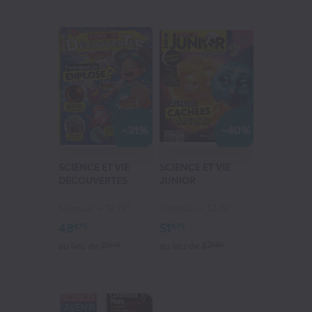
-31%
-40%
SCIENCE ET VIE
SCIENCE ET VIE
DECOUVERTES
JUNIOR
12 N°
12 N°
Mensuel
Mensuel
48
51
€75
€75
au lieu de
71
€40
au lieu de
87
€60