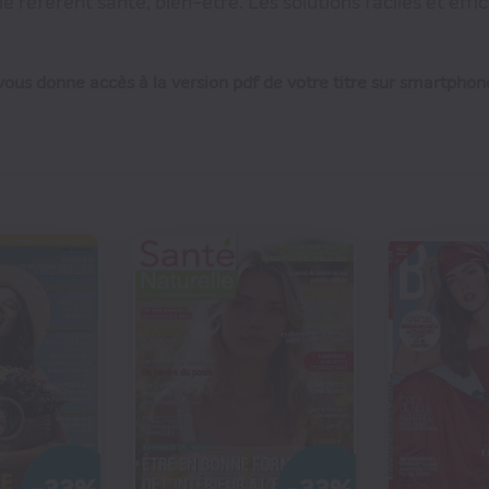
e référent santé, bien-être. Les solutions faciles et eff
ous donne accès à la version pdf de votre titre sur smartphone
€66
€75
€66
69
59
00
€60
€40
6