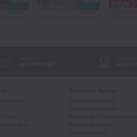
-33%
-33%
MMANDER
COMMANDER
COMMANDER
COM
SATISFAIT
UN SERVI
OU REMBOURSÉ
À VOTRE 
pos
Mentions légales
mmes-nous ?
Informations légales
Conditions Générales
ez-nous
Politique de données personne
tion en ligne
Politique de cookies
Gérer les cookies