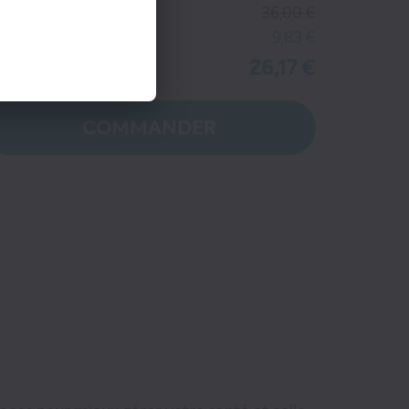
ix kiosque
36,00 €
tre économie
9,83 €
26,17 €
tre prix
COMMANDER
-38%
6
€75
 lieu de
59
€40