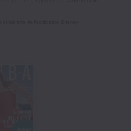
icaces pour mieux gérer votre santé et celle
 et tablette via l'application Zineway
9
€60