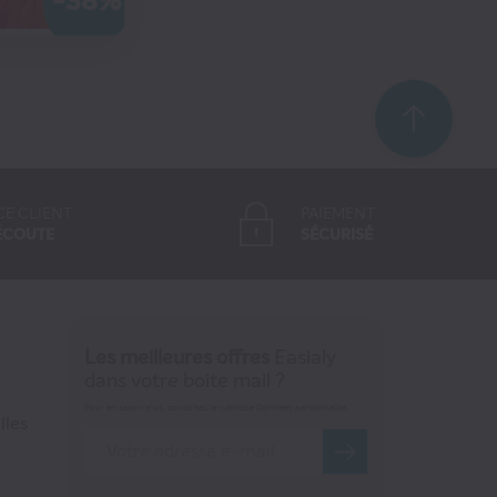
-38%
MANDER
CE CLIENT
PAIEMENT
ÉCOUTE
SÉCURISÉ
Les meilleures offres
Easialy
dans votre boite mail ?
Pour en savoir plus, consultez la rubrique Données personnelles
lles