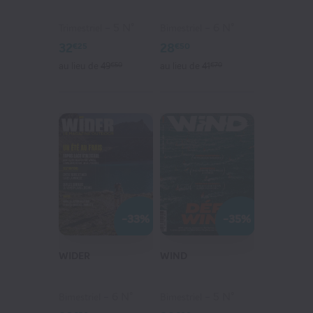
5 N°
6 N°
Trimestriel
Bimestriel
32
28
€25
€50
au lieu de
49
€50
au lieu de
41
€70
-33%
-35%
WIDER
WIND
6 N°
5 N°
Bimestriel
Bimestriel