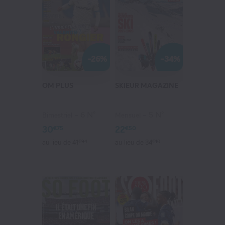
-26%
-34%
OM PLUS
SKIEUR MAGAZINE
6 N°
5 N°
Bimestriel
Mensuel
30
22
€75
€50
au lieu de
41
€94
au lieu de
34
€10