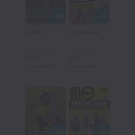
-46%
-9%
SO FOOT
SO FOOT CLUB
10 N°
11 N°
Mensuel
Mensuel
29
55
€25
€00
au lieu de
55
€00
au lieu de
60
€50
-33%
-33%