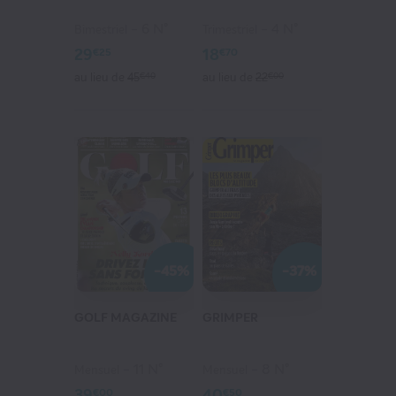
6 N°
4 N°
Bimestriel
Trimestriel
29
18
€25
€70
au lieu de
45
€40
au lieu de
22
€00
L'AUTOMOBILE MAGAZINE
-45%
-37%
36
€75
au lieu de
81
€40
GOLF MAGAZINE
GRIMPER
VOIR MON PANIER
11 N°
8 N°
Mensuel
Mensuel
39
40
€00
€50