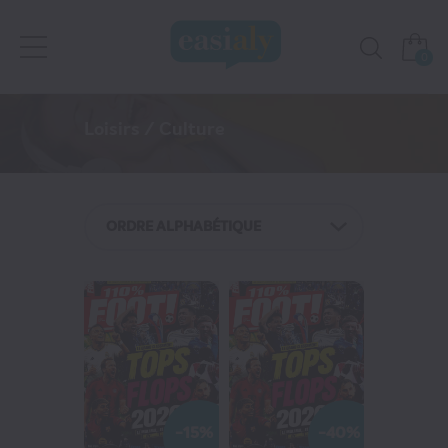
0
Presse
Loisirs / Culture
NOS FAVORIS
Jeunesse
ORDRE ALPHABÉTIQUE
Féminins / Santé
Loisirs / Culture
Actualité
TV / Vie Pratique
-15%
-40%