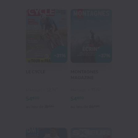
-31%
-37%
LE CYCLE
MONTAGNES
MAGAZINE
12 N°
11 N°
Mensuel
Mensuel
54
54
€00
€00
au lieu de
78
€30
au lieu de
86
€90