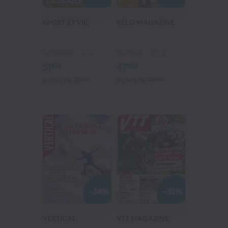
SPORT ET VIE
VELO MAGAZINE
8 N°
11 N°
Bimestriel
Mensuel
51
47
€75
€20
au lieu de
78
€00
au lieu de
70
€00
-34%
-31%
VERTICAL
VTT MAGAZINE