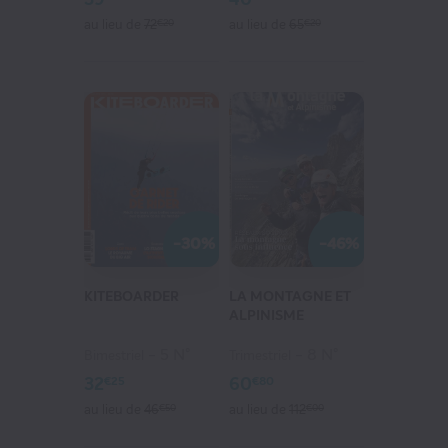
CONTINUER MES ACHATS
au lieu de
72
€20
au lieu de
65
€20
-30%
-46%
KITEBOARDER
LA MONTAGNE ET
ALPINISME
5 N°
8 N°
Bimestriel
Trimestriel
32
60
€25
€80
au lieu de
46
€50
au lieu de
112
€00