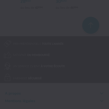
28
30
€50
€00
au lieu de
42
€90
au lieu de
46
€50
PRIX PRÉFÉRENTIELS
TOUTE L'ANNÉE
SATISFAIT
OU REMBOURSÉ
UN SERVICE CLIENT
À VOTRE ÉCOUTE
PAIEMENT
SÉCURISÉ
A propos
Qui sommes-nous ?
Mentions légales
FAQ
Informations légales