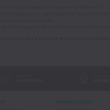
sonnel, Psychologies est le magazine de référence !
sychologies pose un regard éclairé sur les grandes quest
ir sur le sens de notre vie ...
 des décryptages et des analyses pour vous guider sur l
ous donne accès à la version pdf de votre titre sur smartphone
SATISFAIT
UN SERVI
OU REMBOURSÉ
À VOTRE 
pos
Mentions légales
mmes-nous ?
Informations légales