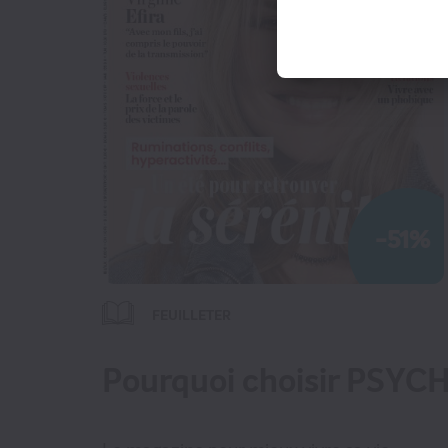
Presse Professionnelle
eZily - Votre Kiosque
numérique
Coffrets et cartes cadeaux
magazines
TOUS LES MAGAZINES
-51%
FEUILLETER
Pourquoi choisir PS