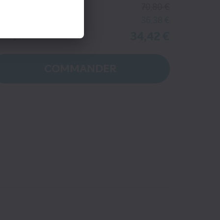
ix kiosque
70,80 €
tre économie
36,38 €
34,42 €
tre prix
COMMANDER