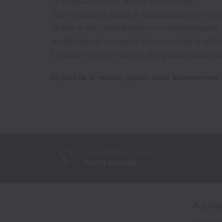
Le magazine pour mieux vivre sa vie.
Seul magazine dédié à l'épanouissement per
Grâce à ses contributeurs emblématiques, P
sociétales du moment et nous invite à réfléch
Chaque mois retrouvez des grands dossiers,
En plus de la version papier, votre abonnement v
PRIX PRÉFÉRENTIELS
TOUTE L'ANNÉE
A pro
Qui so