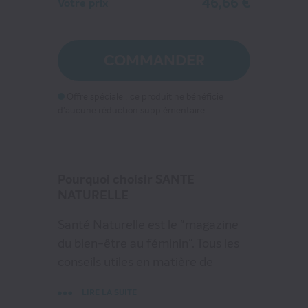
46,66 €
Votre prix
SANTE NATURELLE
46
€66
COMMANDER
au lieu de
69
€60
Offre spéciale : ce produit ne bénéficie
d'aucune réduction supplémentaire
VOIR MON PANIER
CONTINUER MES ACHATS
Pourquoi choisir SANTE
NATURELLE
Santé Naturelle est le "magazine
du bien-être au féminin". Tous les
conseils utiles en matière de
remise en forme, beauté et santé
LIRE LA SUITE
naturelle, développés dans les