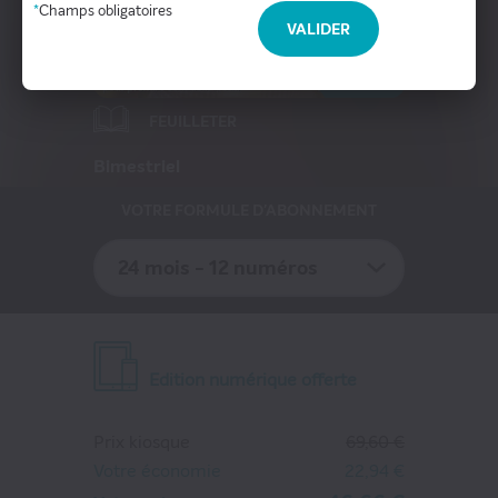
Presse Professionnelle
*
Champs obligatoires
VALIDER
-33%
eZily - Votre Kiosque numérique
Coffrets et cartes cadeaux magazines
FEUILLETER
Bimestriel
VOTRE FORMULE D'ABONNEMENT
24 mois - 12 numéros
Edition numérique offerte
Prix kiosque
69,60 €
Votre économie
22,94 €