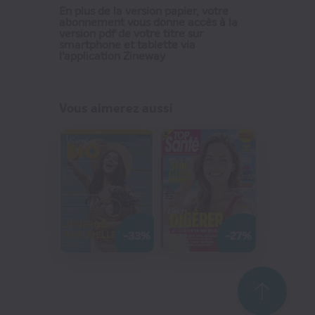
dossiers traitant aussi bien
En plus de la version papier, votre
abonnement vous donne accès à la
d'homéopathie que de
version pdf de votre titre sur
smartphone et tablette via
phytothérapie et d'aromathérapie,
l'application Zineway
de compléments nutritionnels que
de produits ayurvédiques.
Vous aimerez aussi
-33%
-27%