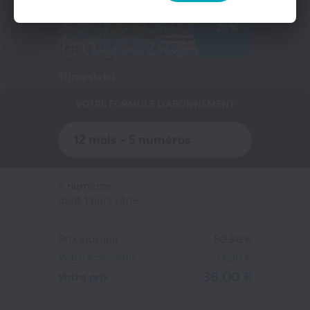
Presse Professionnelle
-28%
eZily - Votre Kiosque numérique
Coffrets et cartes cadeaux magazines
Trimestriel
VOTRE FORMULE D'ABONNEMENT
12 mois - 5 numéros
5 numéros
dont 1 hors série
Prix kiosque
50,50 €
Votre économie
14,50 €
36,00 €
Votre prix
NATURELLES