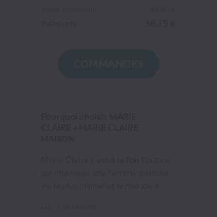
MARIE CLAIRE + MARIE CLAIRE MAISON
Votre économie
43,85 €
36
€75
36,75 €
Votre prix
au lieu de
80
€60
COMMANDER
VOIR MON PANIER
CONTINUER MES ACHATS
Pourquoi choisir MARIE
CLAIRE + MARIE CLAIRE
MAISON
Marie Claire c'est à la fois tout ce
qui intéresse une femme dans sa
vie la plus intime et le monde à
travers l'¿il féminin. Marie Claire
LIRE LA SUITE
c'est un univers rédactionnel et