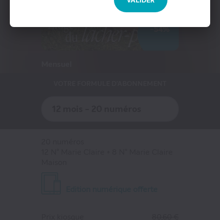
Presse Professionnelle
VALIDER
eZily - Votre Kiosque numérique
-54%
Coffrets et cartes cadeaux magazines
Mensuel
VOTRE FORMULE D'ABONNEMENT
12 mois - 20 numéros
20 numéros
12 N° Marie Claire + 8 N° Marie Claire
Maison
Edition numérique offerte
Prix kiosque
80,60 €