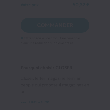
50,32 €
Votre prix
CLOSER
COMMANDER
50
€32
au lieu de
65
€00
Offre spéciale : ce produit ne bénéficie
d'aucune réduction supplémentaire
VOIR MON PANIER
CONTINUER MES ACHATS
Pourquoi choisir CLOSER
Closer, le 1er magazine féminin
people qui propose 4 magazines en
un :
- du people pour partager l'intimité
LIRE LA SUITE
des stars,