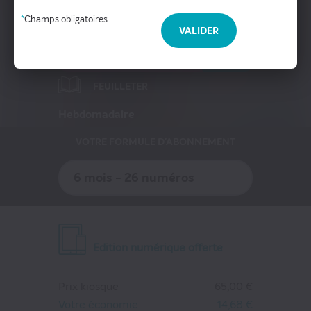
Presse Professionnelle
*
Champs obligatoires
VALIDER
eZily - Votre Kiosque numérique
-23%
Coffrets et cartes cadeaux magazines
FEUILLETER
Hebdomadaire
VOTRE FORMULE D'ABONNEMENT
6 mois - 26 numéros
Edition numérique offerte
Prix kiosque
65,00 €
Votre économie
14,68 €