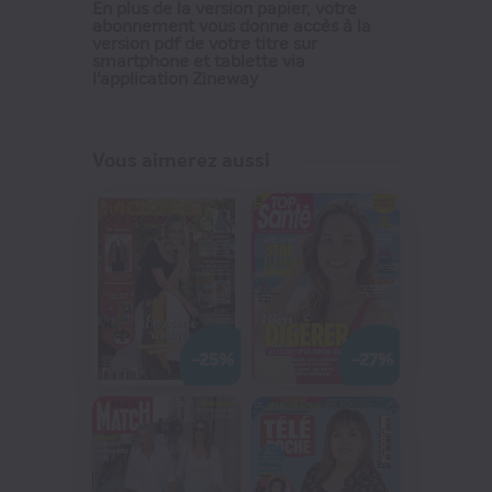
- des histoires vécues pour
En plus de la version papier, votre
abonnement vous donne accès à la
découvrir les récits personnels les
version pdf de votre titre sur
smartphone et tablette via
plus extraordinaires,
l'application Zineway
- de la mode et du shopping pour
s'inspirer des looks des stars et
retrouver toutes les shoppings
Vous aimerez aussi
lists,
- et les programmes TV clairs et
pratiques.
-25%
-27%