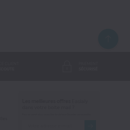
CE CLIENT
PAIEMENT
ÉCOUTE
SÉCURISÉ
Les meilleures offres
Easialy
dans votre boite mail ?
Pour en savoir plus, consultez la rubrique Données personnelles
lles