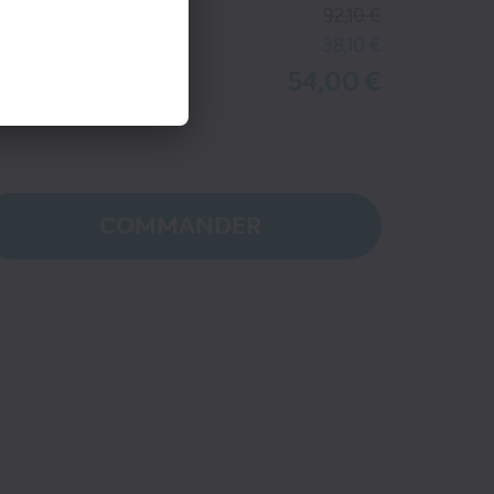
ix kiosque
92,10 €
tre économie
38,10 €
54,00 €
tre prix
COMMANDER