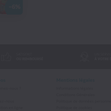
-6%
MMANDER
COMMANDER
SATISFAIT
UN SERVI
OU REMBOURSÉ
À VOTRE 
pos
Mentions légales
mmes-nous ?
Informations légales
Conditions Générales
ez-nous
Politique de données personne
tion en ligne
Politique de cookies